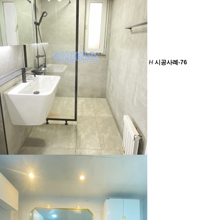
H
시공사례-76